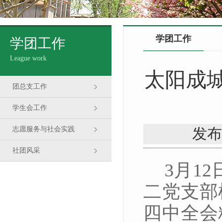
学团工作
学团工作
League work
太阳成城
团总支工作
学生会工作
志愿服务与社会实践
发布
社团风采
3月1
二党支部
四中全会