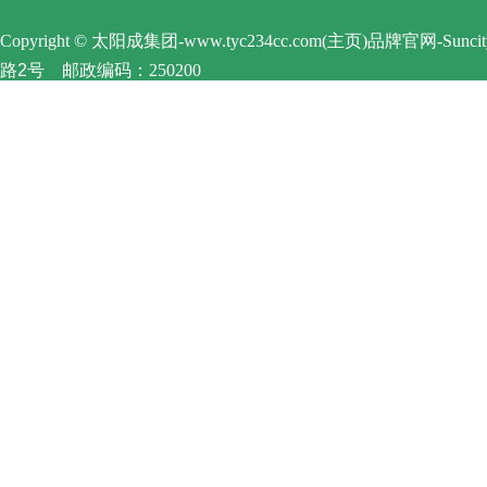
Copyright © 太阳成集团-www.tyc234cc.com(主页)品牌官网-Sun
路2号
邮政编码：250200