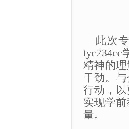
此次
tyc2
精神的理
干劲。与
行动，以
实现学前
量。