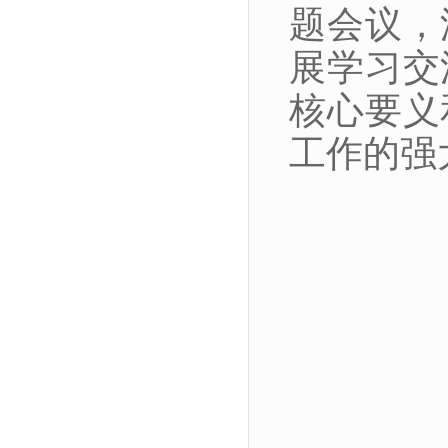
题会议，
展学习交
核心要义
工作的强