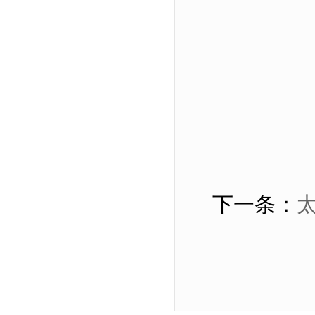
下一条：
太