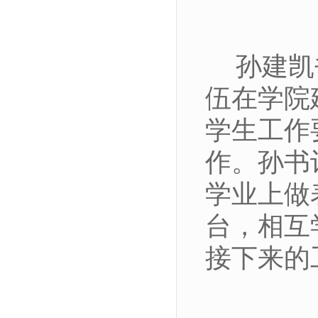
孙建凯
伍在学院
学生工作
作。孙书
学业上做
台，相互
接下来的