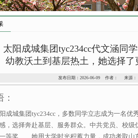
采
太阳成城集团tyc234cc代文涵
幼教沃土到基层热土，她选择了
发布日期：2026-06-09 作者： 来
语：
阳成城集团tyc234cc，多数同学立志成为一名
感，选择奔赴基层、服务群众。中共党员、校级
校一等奖……她用大学时光积蓄力量，成功考取山