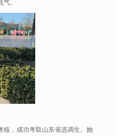
底气。
考核，成功考取山东省选调生。她