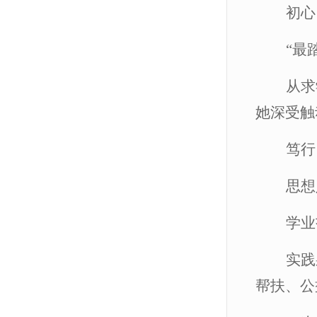
初心
“最
从求
她深受触
笃行
思想
学业
实践
帮扶、公