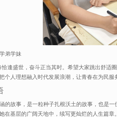
学弟学妹
春恰逢盛世，奋斗正当其时。希望大家跳出舒适
把个人理想融入时代发展浪潮，让青春在为民服
语
涵的故事，是一粒种子扎根沃土的故事，也是一
她在基层的广阔天地中，续写更灿烂的人生篇章