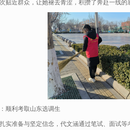
次贴近群众，让她褪去青涩，积攒了奔赴一线的
：顺利考取山东选调生
扎实准备与坚定信念，代文涵通过笔试、面试等