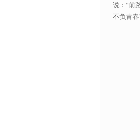
说：“前
不负青春