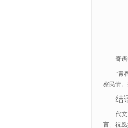
寄语
“青
察民情。
结
代文
言。祝愿