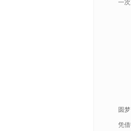
一次
圆梦
凭借